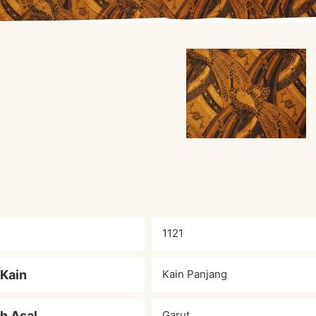
1121
 Kain
Kain Panjang
h Asal
Garut