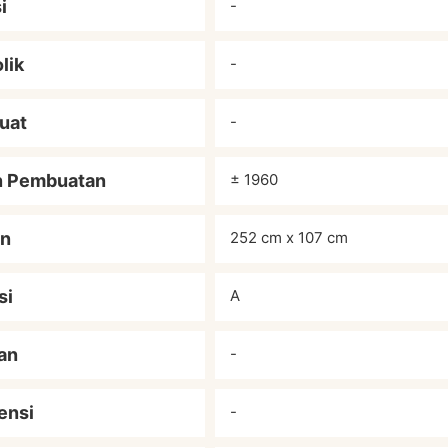
i
-
lik
-
uat
-
n Pembuatan
± 1960
an
252 cm x 107 cm
si
A
an
-
ensi
-