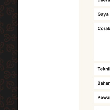
Gaya 
Cora
Tekni
Baha
Pewa