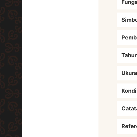
Fungs
Simbo
Pemb
Tahu
Ukur
Kondi
Catat
Refer