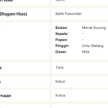
(Ragam Hias)
Batik Pasundan
k
Badan:
Merak Kurung
Kepala:
-
Papan:
-
Pinggir:
Untu Walang
Dasar:
Nitik
k
Tulis
n
Katun
rnaan
Kimia