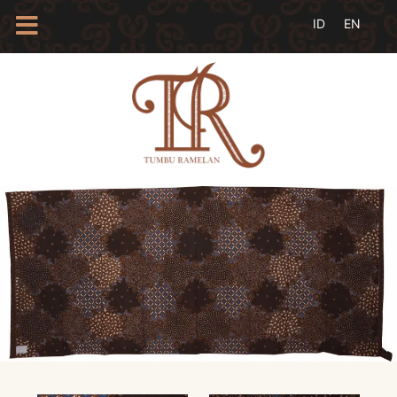
HOME
TENTANG
KAMI
BLOG
EVENTS
PROFIL
INSAN
BATIK
KAMUS
BATIK
KATALOG
BATIK
TANYA
JAWAB
LINKS