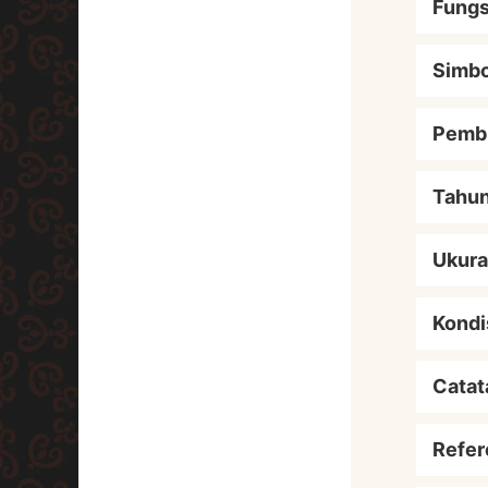
Fungs
Simbo
Pemb
Tahu
Ukur
Kondi
Catat
Refer