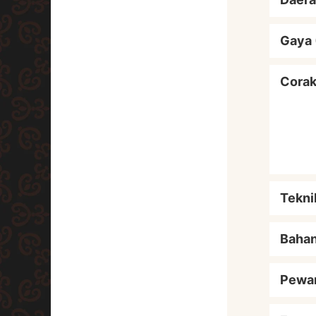
Gaya 
Cora
Tekni
Baha
Pewa