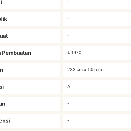
i
-
lik
-
uat
-
n Pembuatan
± 1970
an
232 cm x 105 cm
si
A
an
-
ensi
-