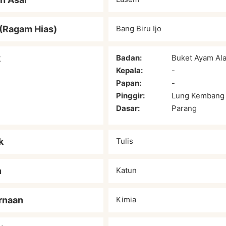
(Ragam Hias)
Bang Biru Ijo
k
Badan:
Buket Ayam Al
Kepala:
-
Papan:
-
Pinggir:
Lung Kembang
Dasar:
Parang
k
Tulis
n
Katun
rnaan
Kimia