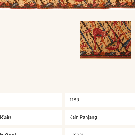
1186
 Kain
Kain Panjang
h Asal
Lasem