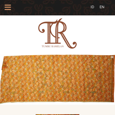
HOME
TENTANG
KAMI
BLOG
EVENTS
PROFIL
INSAN
BATIK
KAMUS
BATIK
KATALOG
BATIK
TANYA
JAWAB
LINKS