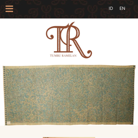
HOME
TENTANG
KAMI
BLOG
EVENTS
PROFIL
INSAN
BATIK
KAMUS
BATIK
KATALOG
BATIK
TANYA
JAWAB
LINKS