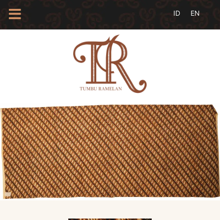
HOME
TENTANG
KAMI
BLOG
EVENTS
PROFIL
INSAN
BATIK
KAMUS
BATIK
KATALOG
BATIK
TANYA
JAWAB
LINKS