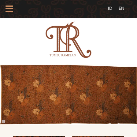
HOME
TENTANG
KAMI
BLOG
EVENTS
PROFIL
INSAN
BATIK
KAMUS
BATIK
KATALOG
BATIK
TANYA
JAWAB
LINKS