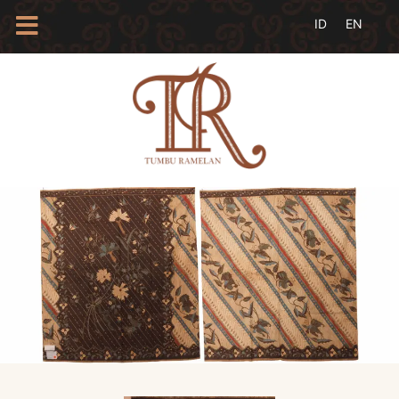
HOME
TENTANG
KAMI
BLOG
EVENTS
PROFIL
INSAN
BATIK
KAMUS
BATIK
KATALOG
BATIK
TANYA
JAWAB
LINKS