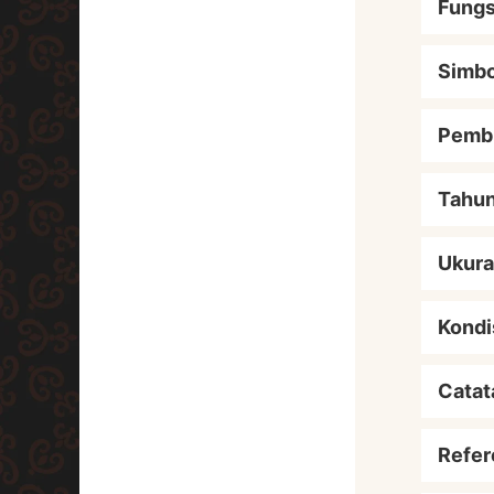
Fungs
Simbo
Pemb
Tahu
Ukur
Kondi
Catat
Refer