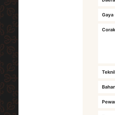
Gaya 
Cora
Tekni
Baha
Pewa