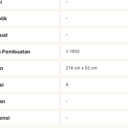
i
-
lik
-
uat
-
n Pembuatan
± 1950
an
214 cm x 52 cm
si
A
an
-
ensi
-