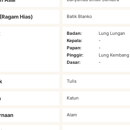
(Ragam Hias)
Batik Blanko
k
Badan:
Lung Lungan
Kepala:
-
Papan:
-
Pinggir:
Lung Kembang 
Dasar:
-
k
Tulis
n
Katun
rnaan
Alam