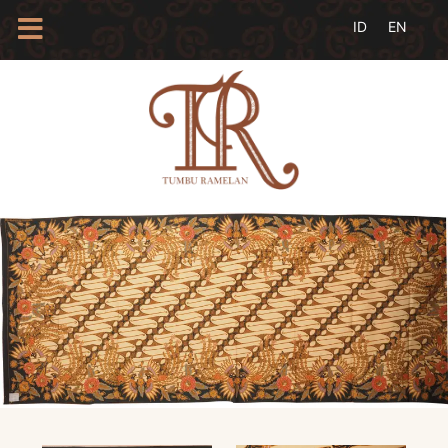
HOME
TENTANG
KAMI
BLOG
EVENTS
PROFIL
INSAN
BATIK
KAMUS
BATIK
KATALOG
BATIK
TANYA
JAWAB
LINKS