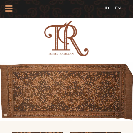
HOME
TENTANG
KAMI
BLOG
EVENTS
PROFIL
INSAN
BATIK
KAMUS
BATIK
KATALOG
BATIK
TANYA
JAWAB
LINKS