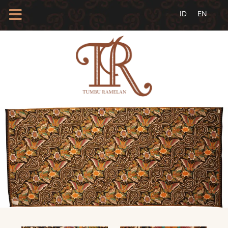
HOME
TENTANG
KAMI
BLOG
EVENTS
PROFIL
INSAN
BATIK
KAMUS
BATIK
KATALOG
BATIK
TANYA
JAWAB
LINKS