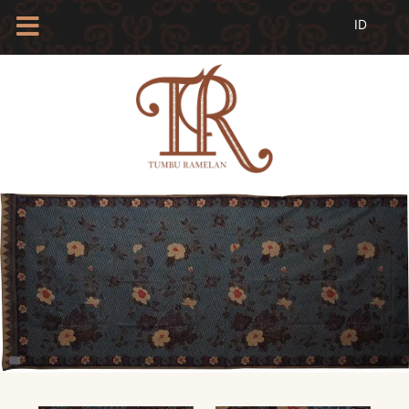
HOME
TENTANG
KAMI
BLOG
EVENTS
PROFIL
INSAN
BATIK
KAMUS
BATIK
KATALOG
BATIK
TANYA
JAWAB
LINKS