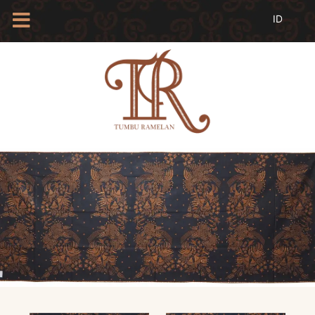
HOME
TENTANG
KAMI
BLOG
EVENTS
PROFIL
INSAN
BATIK
KAMUS
BATIK
KATALOG
BATIK
TANYA
JAWAB
LINKS