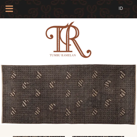
HOME
TENTANG
KAMI
BLOG
EVENTS
PROFIL
INSAN
BATIK
KAMUS
BATIK
KATALOG
BATIK
TANYA
JAWAB
LINKS