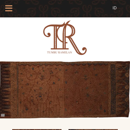
HOME
TENTANG
KAMI
BLOG
EVENTS
PROFIL
INSAN
BATIK
KAMUS
BATIK
KATALOG
BATIK
TANYA
JAWAB
LINKS