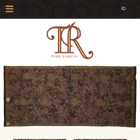
HOME
TENTANG
KAMI
BLOG
EVENTS
PROFIL
INSAN
BATIK
KAMUS
BATIK
KATALOG
BATIK
TANYA
JAWAB
LINKS