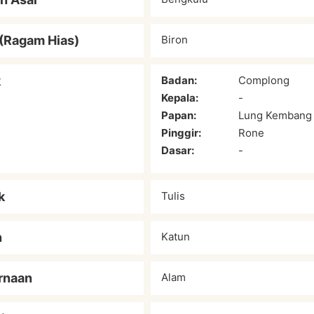
(Ragam Hias)
Biron
k
Badan:
Complong
Kepala:
-
Papan:
Lung Kembang
Pinggir:
Rone
Dasar:
-
k
Tulis
n
Katun
rnaan
Alam