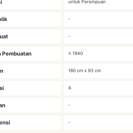
i
untuk Perempuan
lik
-
uat
-
n Pembuatan
± 1940
an
180 cm x 93 cm
si
A
an
-
ensi
-