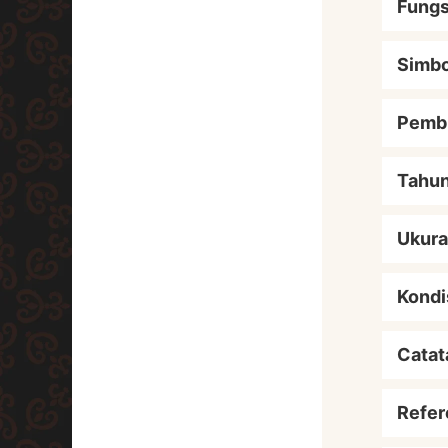
Fungs
Simbo
Pemb
Tahu
Ukur
Kondi
Catat
Refer