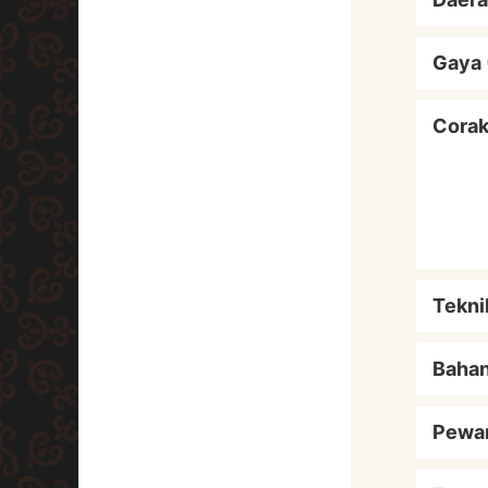
Gaya 
Cora
Tekni
Baha
Pewa