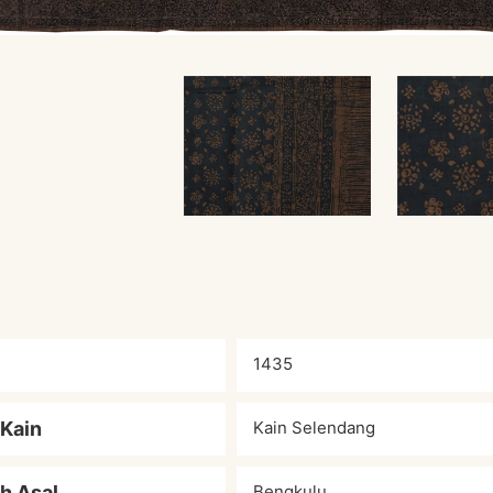
1435
 Kain
Kain Selendang
h Asal
Bengkulu