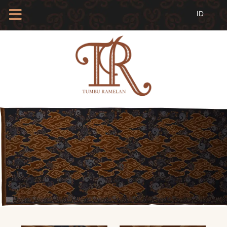
HOME
TENTANG
KAMI
BLOG
EVENTS
PROFIL
INSAN
BATIK
KAMUS
BATIK
KATALOG
BATIK
TANYA
JAWAB
LINKS