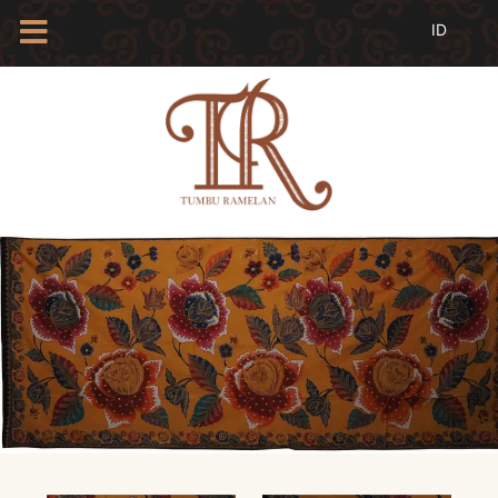
HOME
TENTANG
KAMI
BLOG
EVENTS
PROFIL
INSAN
BATIK
KAMUS
BATIK
KATALOG
BATIK
TANYA
JAWAB
LINKS