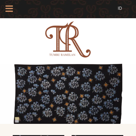
HOME
TENTANG
KAMI
BLOG
EVENTS
PROFIL
INSAN
BATIK
KAMUS
BATIK
KATALOG
BATIK
TANYA
JAWAB
LINKS