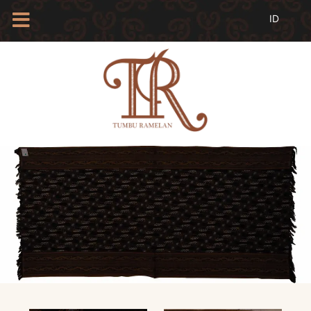
HOME
TENTANG
KAMI
BLOG
EVENTS
PROFIL
INSAN
BATIK
KAMUS
BATIK
KATALOG
BATIK
TANYA
JAWAB
LINKS