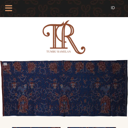
HOME
TENTANG
KAMI
BLOG
EVENTS
PROFIL
INSAN
BATIK
KAMUS
BATIK
KATALOG
BATIK
TANYA
JAWAB
LINKS