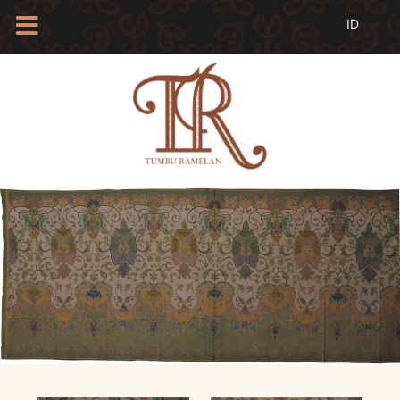
HOME
TENTANG
KAMI
BLOG
EVENTS
PROFIL
INSAN
BATIK
KAMUS
BATIK
KATALOG
BATIK
TANYA
JAWAB
LINKS