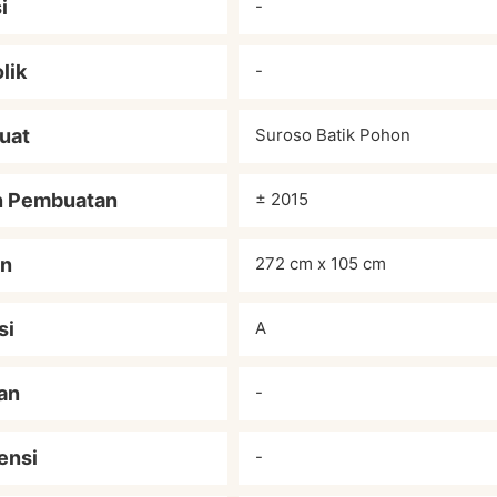
i
-
lik
-
uat
Suroso Batik Pohon
n Pembuatan
± 2015
an
272 cm x 105 cm
si
A
an
-
ensi
-