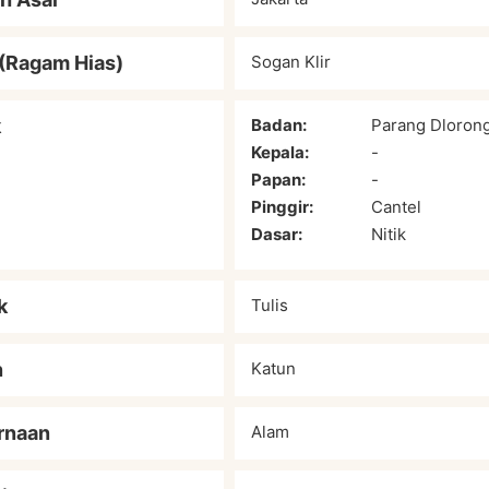
(Ragam Hias)
Sogan Klir
k
Badan:
Parang Dloron
Kepala:
-
Papan:
-
Pinggir:
Cantel
Dasar:
Nitik
k
Tulis
n
Katun
rnaan
Alam