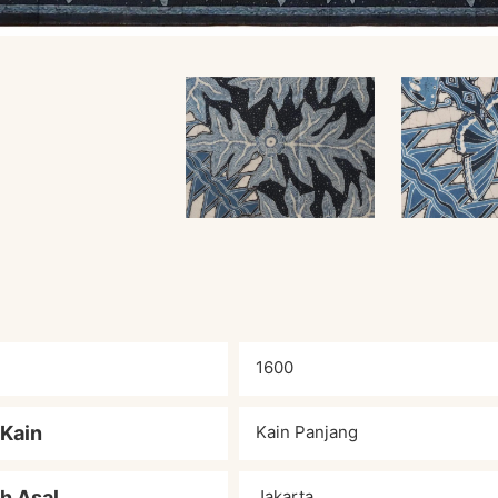
1600
 Kain
Kain Panjang
h Asal
Jakarta