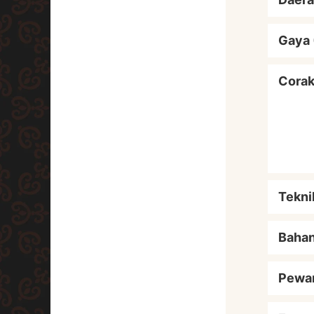
Gaya 
Cora
Tekni
Baha
Pewa