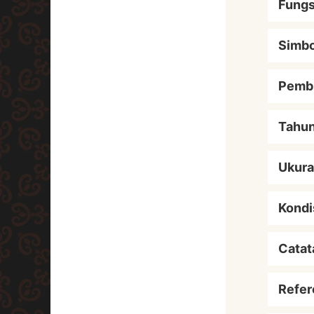
Fungs
Simbo
Pemb
Tahu
Ukur
Kondi
Catat
Refer