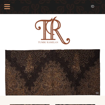
HOME
TENTANG
KAMI
BLOG
EVENTS
PROFIL
INSAN
BATIK
KAMUS
BATIK
KATALOG
BATIK
TANYA
JAWAB
LINKS