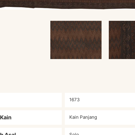
1673
 Kain
Kain Panjang
h Asal
Solo