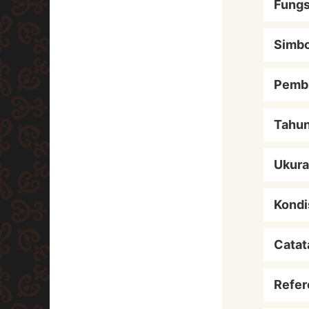
Fungs
Simbo
Pemb
Tahu
Ukur
Kondi
Catat
Refer