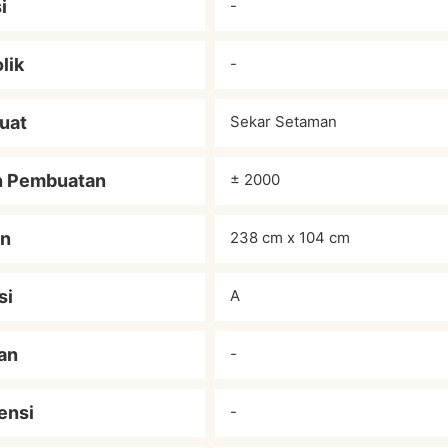
i
-
lik
-
uat
Sekar Setaman
n Pembuatan
± 2000
an
238 cm x 104 cm
si
A
an
-
ensi
-