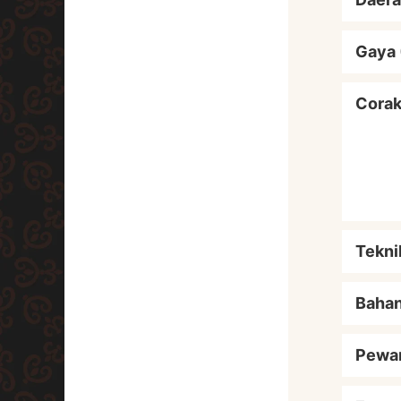
Gaya 
Cora
Tekni
Baha
Pewa