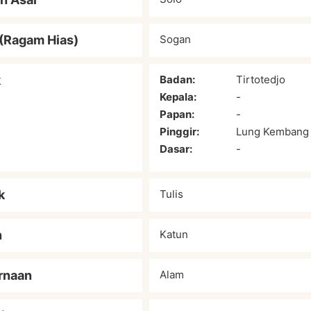
(Ragam Hias)
Sogan
k
Badan:
Tirtotedjo
Kepala:
-
Papan:
-
Pinggir:
Lung Kembang
Dasar:
-
k
Tulis
n
Katun
rnaan
Alam