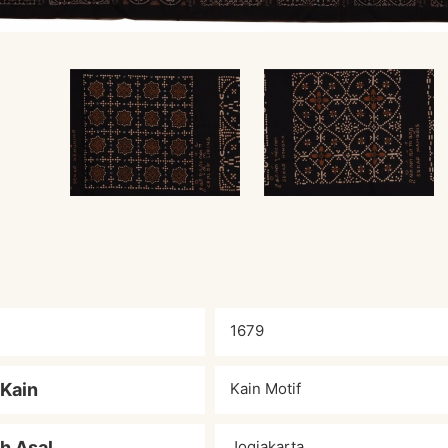
1679
 Kain
Kain Motif
h Asal
Jogjakarta