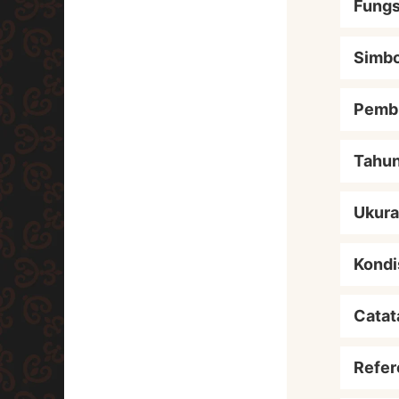
Fungs
Simbo
Pemb
Tahu
Ukur
Kondi
Catat
Refer