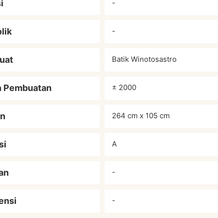
i
-
lik
-
uat
Batik Winotosastro
n Pembuatan
± 2000
an
264 cm x 105 cm
si
A
an
-
ensi
-