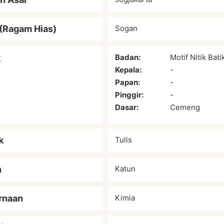
(Ragam Hias)
Sogan
k
Badan:
Motif Nitik Bati
Kepala:
-
Papan:
-
Pinggir:
-
Dasar:
Cemeng
k
Tulis
n
Katun
rnaan
Kimia