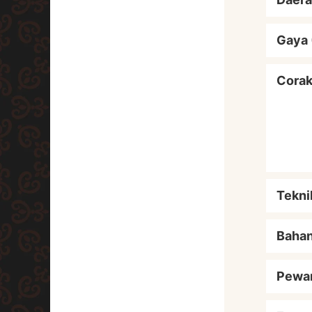
Gaya 
Cora
Tekni
Baha
Pewa