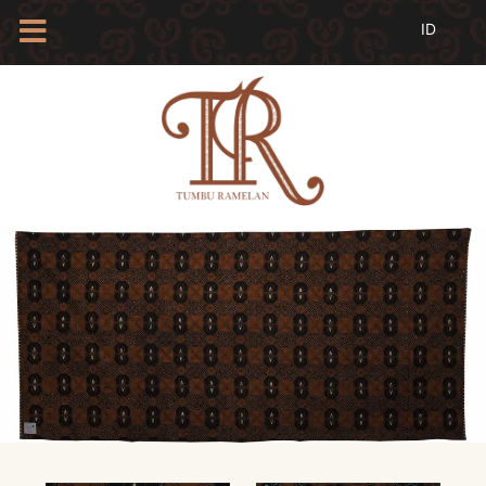
HOME
TENTANG
KAMI
BLOG
EVENTS
PROFIL
INSAN
BATIK
KAMUS
BATIK
KATALOG
BATIK
TANYA
JAWAB
LINKS