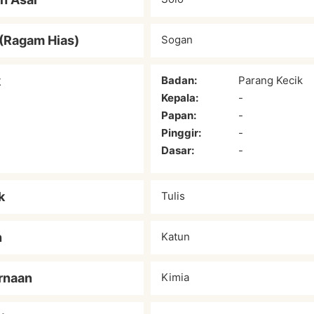
(Ragam Hias)
Sogan
k
Badan:
Parang Kecik
Kepala:
-
Papan:
-
Pinggir:
-
Dasar:
-
k
Tulis
n
Katun
rnaan
Kimia