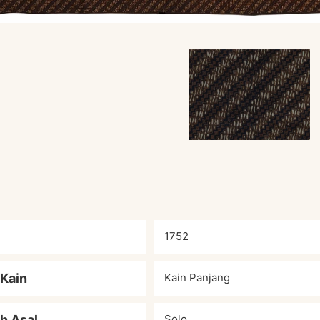
1752
 Kain
Kain Panjang
h Asal
Solo