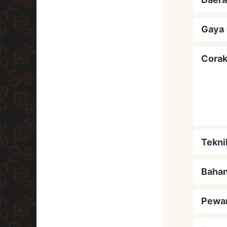
Gaya 
Cora
Tekni
Baha
Pewa