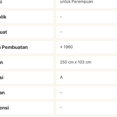
i
untuk Perempuan
lik
-
uat
-
n Pembuatan
± 1960
an
250 cm x 103 cm
si
A
an
-
ensi
-