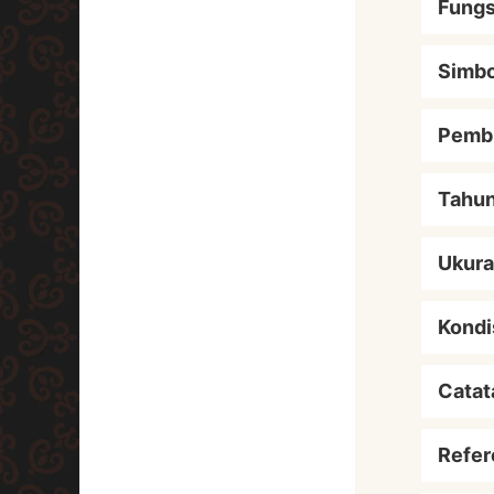
Fungs
Simbo
Pemb
Tahu
Ukur
Kondi
Catat
Refer