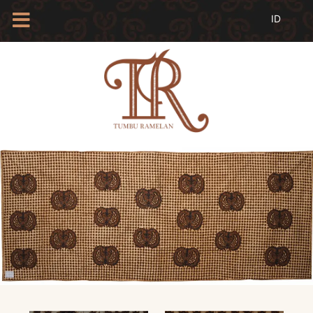
HOME
TENTANG
KAMI
BLOG
EVENTS
PROFIL
INSAN
BATIK
KAMUS
BATIK
KATALOG
BATIK
TANYA
JAWAB
LINKS