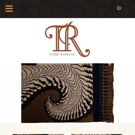
HOME
TENTANG
KAMI
BLOG
EVENTS
PROFIL
INSAN
BATIK
KAMUS
BATIK
KATALOG
BATIK
TANYA
JAWAB
LINKS