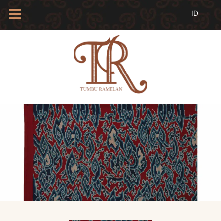
HOME
TENTANG
KAMI
BLOG
EVENTS
PROFIL
INSAN
BATIK
KAMUS
BATIK
KATALOG
BATIK
TANYA
JAWAB
LINKS