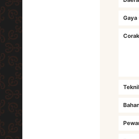
Gaya 
Cora
Tekni
Baha
Pewa