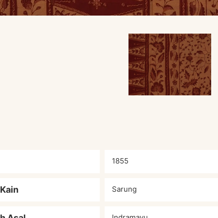
1855
 Kain
Sarung
h Asal
Indramayu