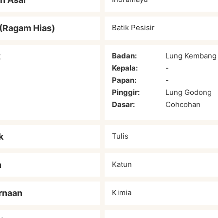
(Ragam Hias)
Batik Pesisir
k
Badan:
Lung Kembang
Kepala:
-
Papan:
-
Pinggir:
Lung Godong
Dasar:
Cohcohan
k
Tulis
n
Katun
rnaan
Kimia