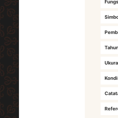
Fungs
Simbo
Pemb
Tahu
Ukur
Kondi
Catat
Refer