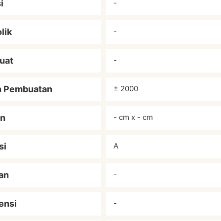
i
-
lik
-
uat
-
n Pembuatan
± 2000
an
- cm x - cm
si
A
an
-
ensi
-