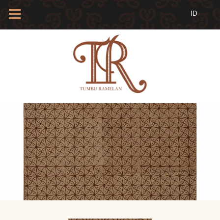
HOME
TENTANG
KAMI
BLOG
EVENTS
PROFIL
INSAN
BATIK
KAMUS
BATIK
KATALOG
BATIK
TANYA
JAWAB
LINKS