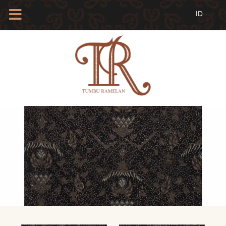
HOME
TENTANG
KAMI
BLOG
EVENTS
PROFIL
INSAN
BATIK
KAMUS
BATIK
KATALOG
BATIK
TANYA
JAWAB
LINKS