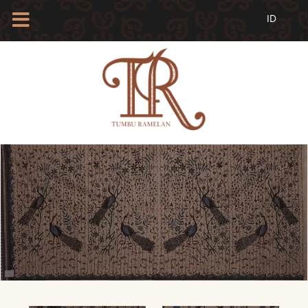
HOME
TENTANG
KAMI
BLOG
EVENTS
PROFIL
INSAN
BATIK
KAMUS
BATIK
KATALOG
BATIK
TANYA
JAWAB
LINKS