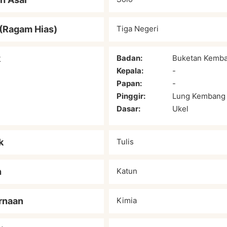
(Ragam Hias)
Tiga Negeri
k
Badan:
Buketan Kemba
Kepala:
-
Papan:
-
Pinggir:
Lung Kembang
Dasar:
Ukel
k
Tulis
n
Katun
rnaan
Kimia