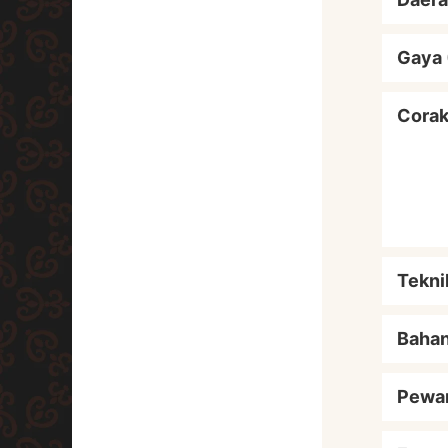
Gaya 
Cora
Tekni
Baha
Pewa