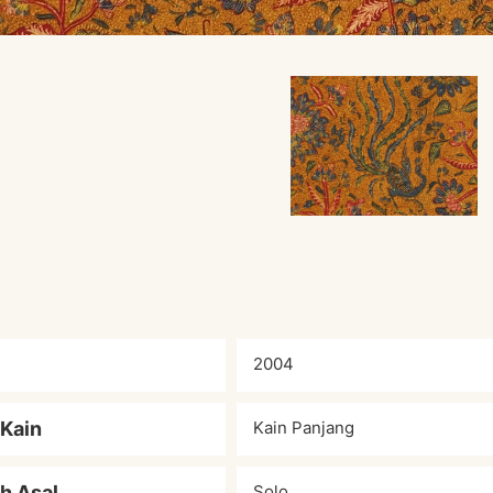
2004
 Kain
Kain Panjang
h Asal
Solo