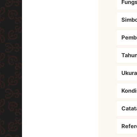
Fungs
Simbo
Pemb
Tahu
Ukur
Kondi
Catat
Refer