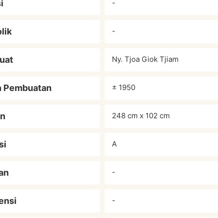
i
-
lik
-
uat
Ny. Tjoa Giok Tjiam
n Pembuatan
± 1950
an
248 cm x 102 cm
si
A
an
-
ensi
-