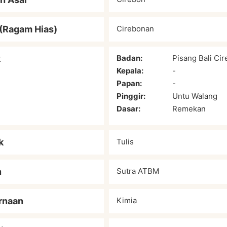
(Ragam Hias)
Cirebonan
k
Badan:
Pisang Bali Ci
Kepala:
-
Papan:
-
Pinggir:
Untu Walang
Dasar:
Remekan
k
Tulis
n
Sutra ATBM
rnaan
Kimia