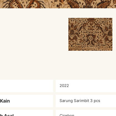
2022
 Kain
Sarung Sarimbit 3 pcs
h Asal
Cirebon