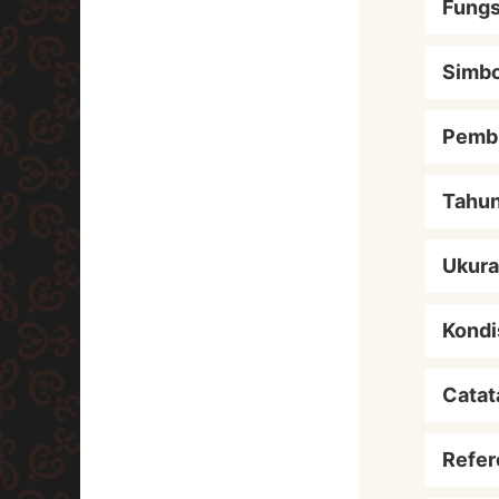
Fungs
Simbo
Pemb
Tahu
Ukur
Kondi
Catat
Refer