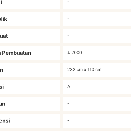
i
-
lik
-
uat
-
n Pembuatan
± 2000
an
232 cm x 110 cm
si
A
an
-
ensi
-