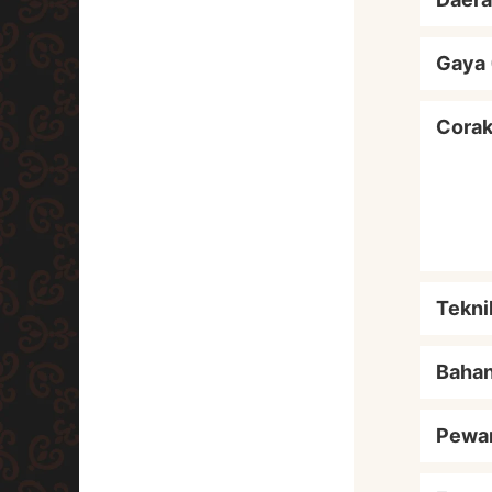
Gaya 
Cora
Tekni
Baha
Pewa