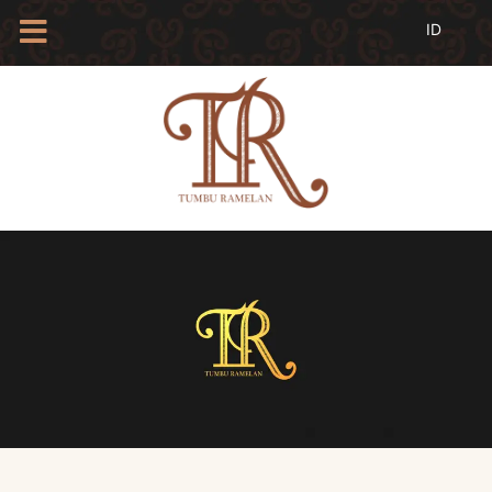
HOME
TENTANG
KAMI
BLOG
EVENTS
PROFIL
INSAN
BATIK
KAMUS
BATIK
KATALOG
BATIK
TANYA
JAWAB
LINKS