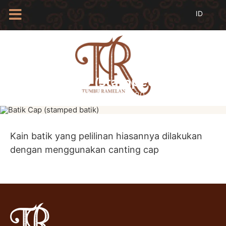
HOME
TENTANG
KAMI
Batik Cap (stamped batik)
BLOG
09 Januari 2020
EVENTS
PROFIL
INSAN
BATIK
Kain batik yang pelilinan hiasannya dilakukan
dengan menggunakan canting cap
KAMUS
BATIK
KATALOG
BATIK
TANYA
JAWAB
LINKS