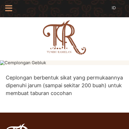
HOME
TENTANG
KAMI
Cemplongan Gebluk
BLOG
09 Januari 2020
EVENTS
PROFIL
INSAN
BATIK
Ceplongan berbentuk sikat yang permukaannya
dipenuhi jarum (sampai sekitar 200 buah) untuk
KAMUS
BATIK
membuat taburan cocohan
KATALOG
BATIK
TANYA
JAWAB
LINKS