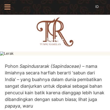
HOME
TENTANG
KAMI
Lerak
BLOG
18 Februari 2020
EVENTS
PROFIL
INSAN
BATIK
Pohon
Sapindusrarak (Sapindaceae)
– nama
ilmiahnya secara harfiah berarti ‘sabun dari
KAMUS
BATIK
India’ – yang buahnya dalam dunia pembatikan
KATALOG
sangat dianjurkan untuk dipakai sebagai bahan
BATIK
pencucui kain batik karena dianggap lebih lunak
TANYA
dibandingkan dengan sabun biasa; lihat juga
JAWAB
papaya
,
waru
LINKS