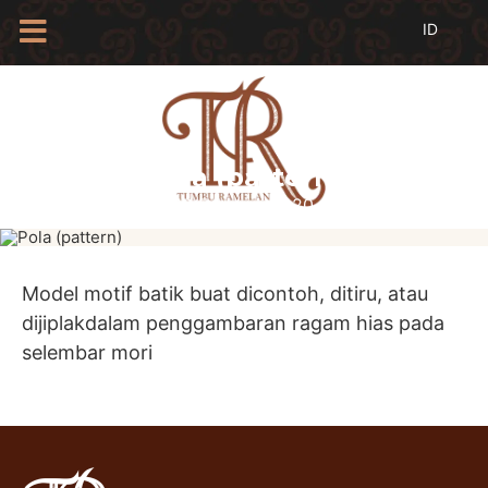
HOME
TENTANG
KAMI
Pola (pattern)
BLOG
18 Februari 2020
EVENTS
PROFIL
INSAN
BATIK
Model motif batik buat dicontoh, ditiru, atau
dijiplakdalam penggambaran ragam hias pada
KAMUS
BATIK
selembar mori
KATALOG
BATIK
TANYA
JAWAB
LINKS