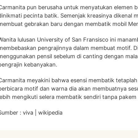
Carmanita pun berusaha untuk menyatukan elemen ba
dinikmati pecinta batik. Semenjak kreasinya dikenal m
membuat gebrakan baru dengan membatik mobil Mer
Wanita lulusan University of San Fransisco ini man
membebaskan pengrajinnya dalam membuat motif. Di
menggunakan pensil sebelum di canting dengan mal
pengrajin kebanyakan.
Carmanita meyakini bahwa esensi membatik tetaplah
berbicara motif dan warna dia akan membuatnya se
lebih mengikuti selera membatik sendiri tanpa pakem s
Sumber : viva | wikipedia