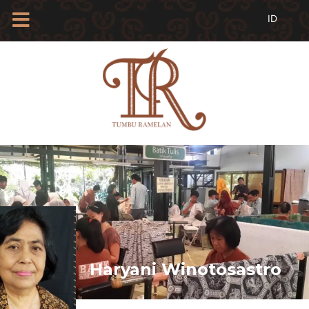
HOME
TENTANG
KAMI
BLOG
EVENTS
PROFIL
INSAN
BATIK
KAMUS
BATIK
KATALOG
BATIK
Haryani Winotosastro
TANYA
JAWAB
LINKS