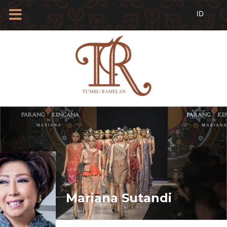
HOME
TENTANG
KAMI
BLOG
EVENTS
PROFIL
INSAN
BATIK
KAMUS
BATIK
KATALOG
BATIK
Mariana Sutandi
TANYA
JAWAB
LINKS