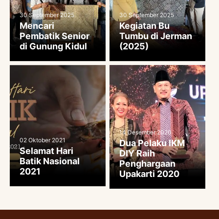
30 September 2025
30 September 2025
Mencari
Kegiatan Bu
Pembatik Senior
Tumbu di Jerman
di Gunung Kidul
(2025)
14 Desember 2020
02 Oktober 2021
Dua Pelaku IKM
Selamat Hari
DIY Raih
Batik Nasional
Penghargaan
2021
Upakarti 2020