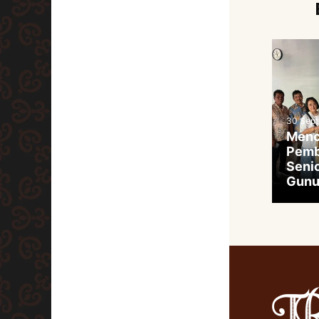
30 Sep
Menc
Pemb
Senio
Gunu