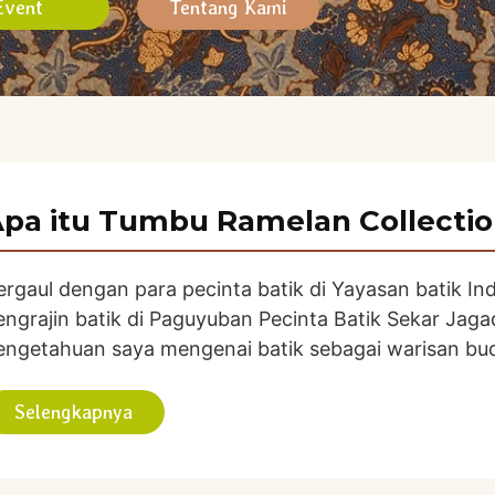
Event
Tentang Kami
pa itu Tumbu Ramelan Collecti
ergaul dengan para pecinta batik di Yayasan batik I
engrajin batik di Paguyuban Pecinta Batik Sekar J
engetahuan saya mengenai batik sebagai warisan bu
Selengkapnya