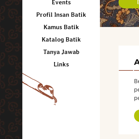
Events
Profil Insan Batik
Kamus Batik
Katalog Batik
Tanya Jawab
A
Links
B
p
p