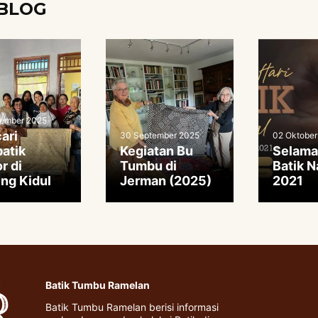
BLOG
tember 2025
ari
30 September 2025
02 Oktober
atik
Kegiatan Bu
Selama
r di
Tumbu di
Batik N
ng Kidul
Jerman (2025)
2021
Batik Tumbu Ramelan
Batik Tumbu Ramelan berisi informasi