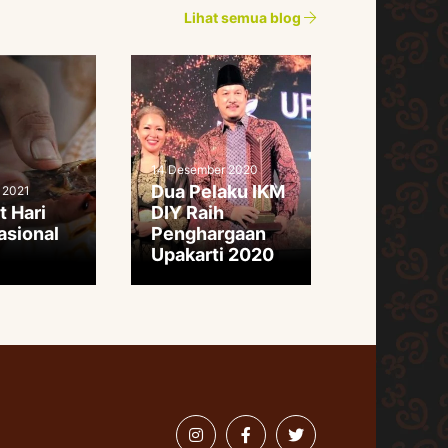
Lihat semua blog
14 Desember 2020
Dua Pelaku IKM
 2021
t Hari
DIY Raih
asional
Penghargaan
Upakarti 2020