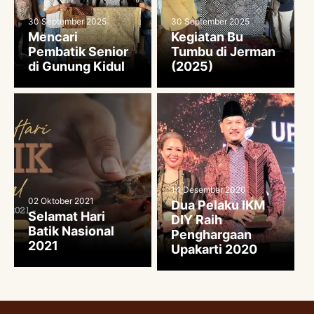
30 September 2025
30 September 2025
Mencari
Kegiatan Bu
Pembatik Senior
Tumbu di Jerman
di Gunung Kidul
(2025)
14 Desember 2020
02 Oktober 2021
Dua Pelaku IKM
Selamat Hari
DIY Raih
Batik Nasional
Penghargaan
2021
Upakarti 2020